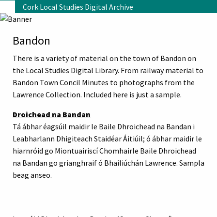
Skip to main content
Cork Local Studies Digital Archive
Bandon
There is a variety of material on the town of Bandon on
the Local Studies Digital Library. From railway material to
Bandon Town Concil Minutes to photographs from the
Lawrence Collection. Included here is just a sample.
Droichead na Bandan
Tá ábhar éagsúil maidir le Baile Dhroichead na Bandan i
Leabharlann Dhigiteach Staidéar Áitiúil; ó ábhar maidir le
hiarnróid go Miontuairiscí Chomhairle Baile Dhroichead
na Bandan go grianghraif ó Bhailiúchán Lawrence. Sampla
beag anseo.