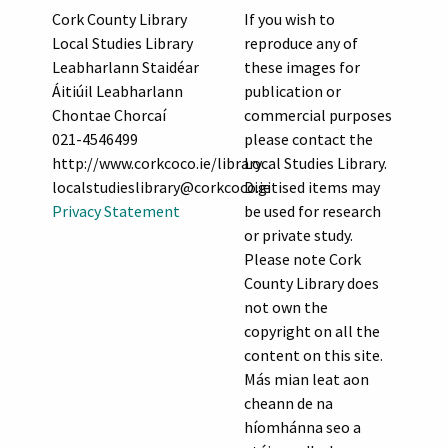
Cork County Library
If you wish to
Local Studies Library
reproduce any of
Leabharlann Staidéar
these images for
Áitiúil Leabharlann
publication or
Chontae Chorcaí
commercial purposes
021-4546499
please contact the
http://www.corkcoco.ie/library
Local Studies Library.
localstudieslibrary@corkcoco.ie
Digitised items may
Privacy Statement
be used for research
or private study.
Please note Cork
County Library does
not own the
copyright on all the
content on this site.
Más mian leat aon
cheann de na
híomhánna seo a