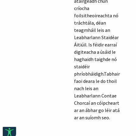
atáirgeadh chun
críocha
foilsitheoireachta nó
tráchtála, déan
teagmháil leis an
Leabharlann Staidéar
Áitiúil. Is féidir earraí
digiteacha a úsáid le
haghaidh taighde nó
staidéir
phríobháidigh.Tabhair
faoi deara le do thoil
nach leis an
Leabharlann Contae
Chorcaí an cóipcheart
ar an ábhar go léir atá
ar an suíomh seo.